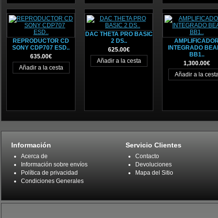
DAC THETA PRO BASIC
REPRODUCTOR CD
2 DS..
AMPLIFICADO
SONY CDP707 ESD..
INTEGRADO BEA
625.00€
BB1..
635.00€
1,300.00€
Información
Servicio Clientes
Acerca de
Contacto
Información sobre envíos
Devoluciones
Política de privacidad
Mapa del Sitio
Condiciones Generales